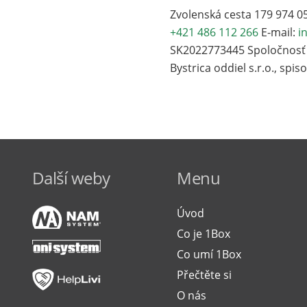
Zvolenská cesta 179 974 05
+421 486 112 266
E-mail:
i
SK2022773445 Spoločnosť 
Bystrica oddiel s.r.o., spi
Další weby
Menu
Úvod
Co je 1Box
Co umí 1Box
Přečtěte si
O nás