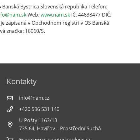
 Banská Bystrica Slovenská republika Telefon:
nfo@nam.sk
Web:
www.nam.sk
IČ: 44638477 DIČ:
je zapísaná v Obchodnom registri v OS Banská
sová značka: 16060/S.
Kontakty
info@nam.cz
+420 596 531 140
U Pošty 1163/13
735 64, Havířov – Prostřední Suchá
Eshop
www.namtechnology.cz