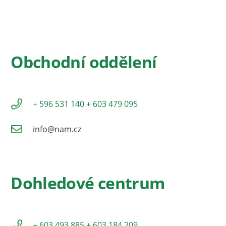
Obchodní oddělení
+ 596 531 140
+ 603 479 095
info@nam.cz
Dohledové centrum
+ 603 493 885
+ 603 184 209