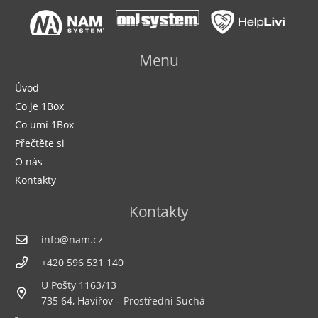
Menu
Úvod
Co je 1Box
Co umí 1Box
Přečtěte si
O nás
Kontakty
Kontakty
info@nam.cz
+420 596 531 140
U Pošty 1163/13
735 64, Havířov – Prostřední Suchá